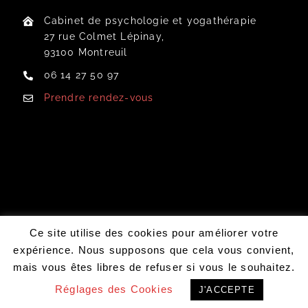
Cabinet de psychologie et yogathérapie
BLOG
27 rue Colmet Lépinay,
93100 Montreuil
À PROPOS
06 14 27 50 97
FAQ
Prendre rendez-vous
TARIFS
PRENDRE RENDEZ-VOUS
Ce site utilise des cookies pour améliorer votre
expérience. Nous supposons que cela vous convient,
mais vous êtes libres de refuser si vous le souhaitez.
Réglages des Cookies
J'ACCEPTE
Prendre rendez-vous en ligne