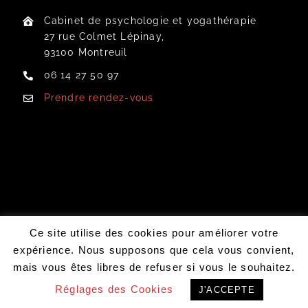
Cabinet de psychologie et yogathérapie
BLOG
27 rue Colmet Lépinay,
93100 Montreuil
À PROPOS
06 14 27 50 97
FAQ
Prendre rendez-vous
TARIFS
PRENDRE RENDEZ-VOUS
Ce site utilise des cookies pour améliorer votre
expérience. Nous supposons que cela vous convient,
mais vous êtes libres de refuser si vous le souhaitez.
Réglages des Cookies
J'ACCEPTE
Prendre rendez-vous en ligne